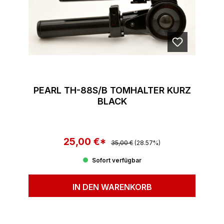
PEARL TH-88S/B TOMHALTER KURZ
BLACK
25,00 €*
Regulärer Preis:
Verkaufspreis:
35,00 €
(28.57%)
Sofort verfügbar
IN DEN WARENKORB