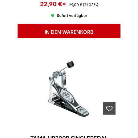
22,90 €*
Regulärer Preis:
Verkaufspreis:
29,00 €
(21.03%)
Sofort verfügbar
IN DEN WARENKORB