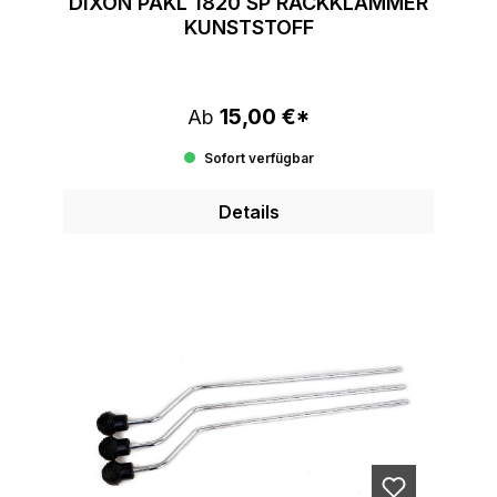
DIXON PAKL 1820 SP RACKKLAMMER
KUNSTSTOFF
15,00 €*
Regulärer Preis:
Ab
Sofort verfügbar
Details