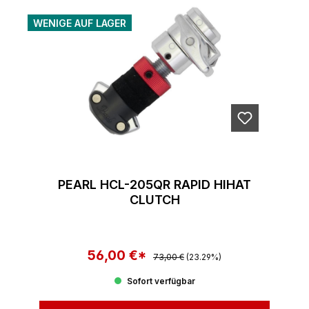
WENIGE AUF LAGER
PEARL HCL-205QR RAPID HIHAT
CLUTCH
56,00 €*
Regulärer Preis:
Verkaufspreis:
73,00 €
(23.29%)
Sofort verfügbar