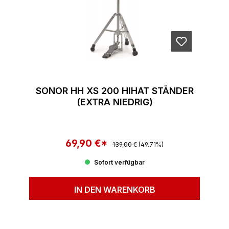
SONOR HH XS 200 HIHAT STÄNDER
(EXTRA NIEDRIG)
69,90 €*
Regulärer Preis:
Verkaufspreis:
139,00 €
(49.71%)
Sofort verfügbar
IN DEN WARENKORB