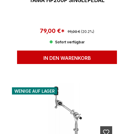
TAMA HP200P SINGLEPEDAL
79,00 €*
Regulärer Preis:
Verkaufspreis:
99,00 €
(20.2%)
Sofort verfügbar
IN DEN WARENKORB
WENIGE AUF LAGER