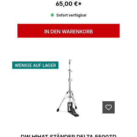
65,00 €*
Regulärer Preis:
Sofort verfügbar
IN DEN WARENKORB
WENIGE AUF LAGER
DW HIHAT STÄNDER DELTA 5500TD