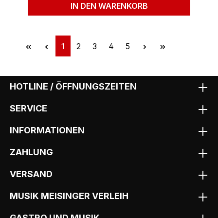
IN DEN WARENKORB
Seite
Seite
Seite
Seite
Seite
1
2
3
4
5
HOTLINE / ÖFFNUNGSZEITEN
SERVICE
INFORMATIONEN
ZAHLUNG
VERSAND
MUSIK MEISINGER VERLEIH
GASTRO UND MUSIK