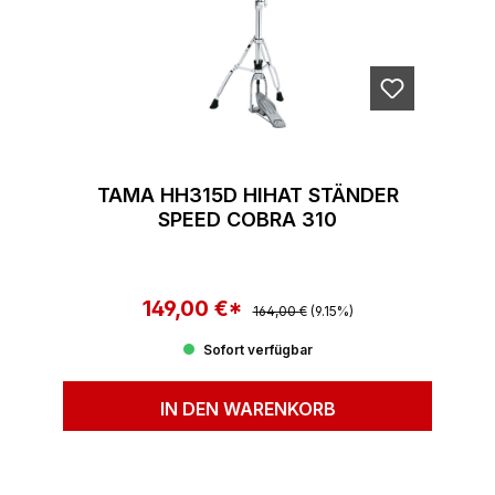
TAMA HH315D HIHAT STÄNDER
SPEED COBRA 310
149,00 €*
Regulärer Preis:
Verkaufspreis:
164,00 €
(9.15%)
Sofort verfügbar
IN DEN WARENKORB