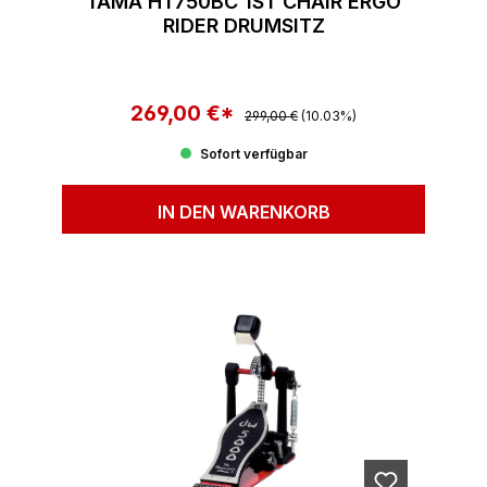
TAMA HT750BC 1ST CHAIR ERGO
RIDER DRUMSITZ
269,00 €*
Regulärer Preis:
Verkaufspreis:
299,00 €
(10.03%)
Sofort verfügbar
IN DEN WARENKORB