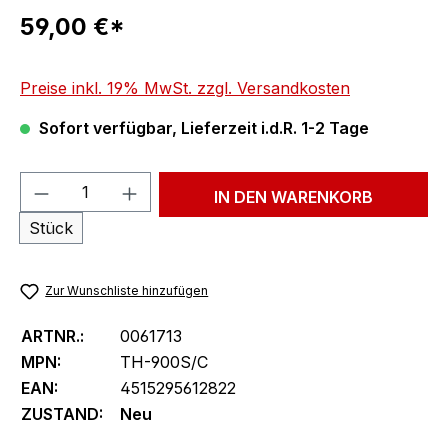
Regulärer Preis:
59,00 €*
Preise inkl. 19% MwSt. zzgl. Versandkosten
Sofort verfügbar, Lieferzeit i.d.R. 1-2 Tage
Produkt Anzahl: Gib den gewünschten We
IN DEN WARENKORB
Stück
Zur Wunschliste hinzufügen
ARTNR.:
0061713
MPN:
TH-900S/C
EAN:
4515295612822
ZUSTAND:
Neu