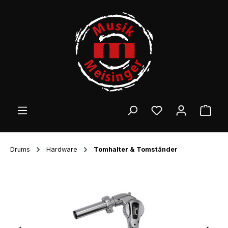
Zum Hauptinhalt springen
Ware
Drums
Hardware
Tomhalter & Tomständer
Bildergalerie überspringen