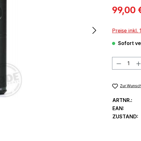
Verkaufspre
99,00 
Preise inkl
Sofort ver
Produkt
Zur Wunsch
ARTNR.:
EAN:
ZUSTAND: