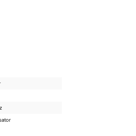
r
z
sator