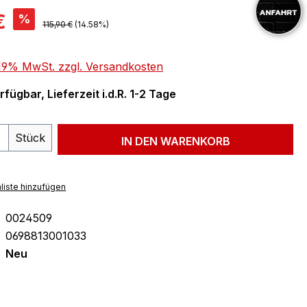
is:
€
%
Regulärer Preis:
115,90 €
(14.58%)
. 19% MwSt. zzgl. Versandkosten
fügbar, Lieferzeit i.d.R. 1-2 Tage
 Anzahl: Gib den gewünschten Wert ein 
Stück
IN DEN WARENKORB
liste hinzufügen
0024509
0698813001033
Neu