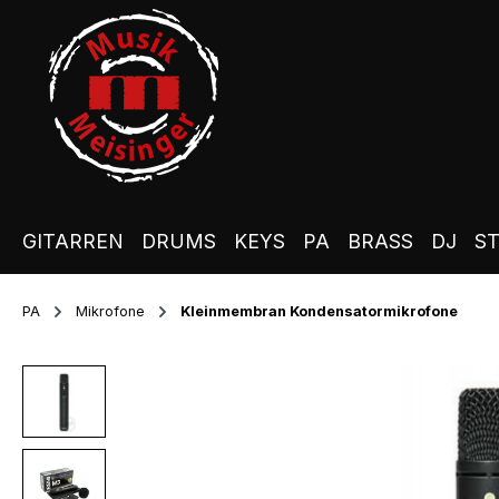
m Hauptinhalt springen
Zur Suche springen
Zur Hauptnavigation springen
GITARREN
DRUMS
KEYS
PA
BRASS
DJ
S
PA
Mikrofone
Kleinmembran Kondensatormikrofone
Bildergalerie überspringen