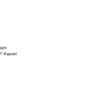
tahl
¥'-Kapsel