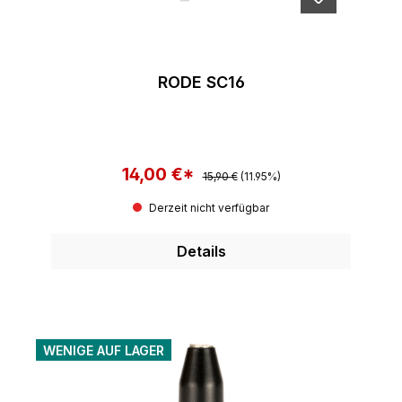
RODE SC16
14,00 €*
Regulärer Preis:
Verkaufspreis:
15,90 €
(11.95%)
Derzeit nicht verfügbar
Details
WENIGE AUF LAGER