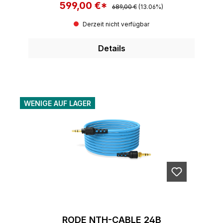
599,00 €*
Regulärer Preis:
Verkaufspreis:
689,00 €
(13.06%)
Derzeit nicht verfügbar
Details
WENIGE AUF LAGER
RODE NTH-CABLE 24B