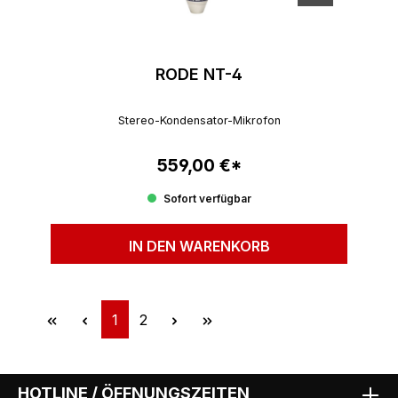
RODE NT-4
Stereo-Kondensator-Mikrofon
559,00 €*
Regulärer Preis:
Sofort verfügbar
IN DEN WARENKORB
Seite
Seite
1
2
HOTLINE / ÖFFNUNGSZEITEN