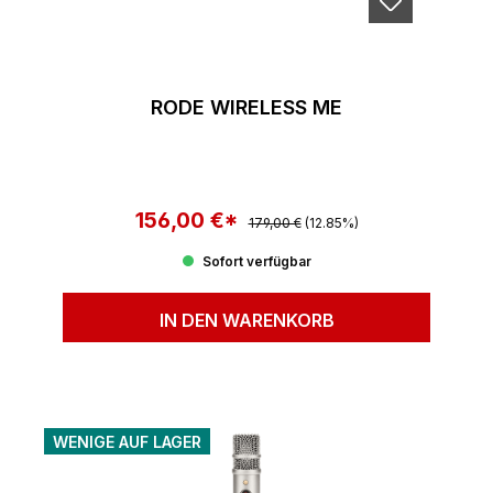
RODE WIRELESS ME
156,00 €*
Regulärer Preis:
Verkaufspreis:
179,00 €
(12.85%)
Sofort verfügbar
IN DEN WARENKORB
WENIGE AUF LAGER