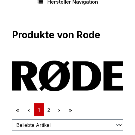
Hersteller Navigation
Produkte von Rode
Seite
Seite
1
2