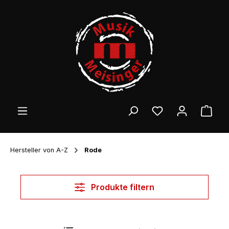
Zum Hauptinhalt springen
Ware
Hersteller von A-Z
Rode
Produkte filtern