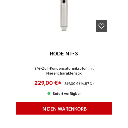
RODE NT-3
3/4-Zoll-Kondensatormikrofon mit
Nierencharakteristik
229,00 €*
Regulärer Preis:
Verkaufspreis:
269,00 €
(14.87%)
Sofort verfügbar
IN DEN WARENKORB