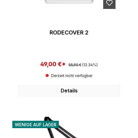
RODECOVER 2
49,00 €*
Regulärer Preis:
Verkaufspreis:
55,90 €
(12.34%)
Derzeit nicht verfügbar
Details
WENIGE AUF LAGER