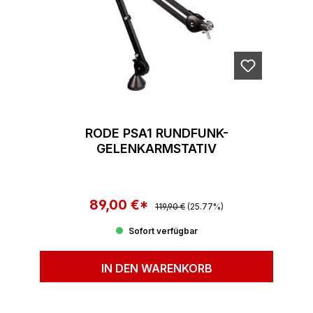
RODE PSA1 RUNDFUNK-
GELENKARMSTATIV
89,00 €*
Regulärer Preis:
Verkaufspreis:
119,90 €
(25.77%)
Sofort verfügbar
IN DEN WARENKORB