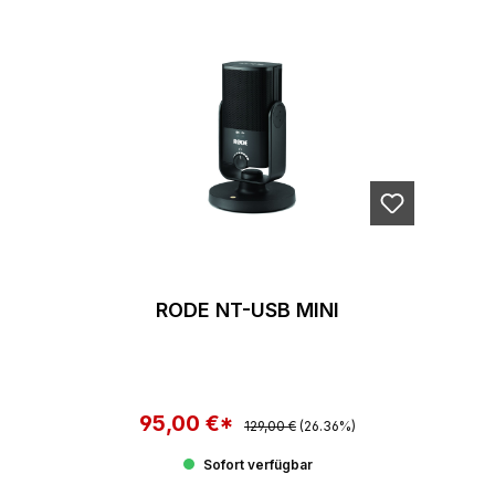
RODE NT-USB MINI
95,00 €*
Regulärer Preis:
Verkaufspreis:
129,00 €
(26.36%)
Sofort verfügbar