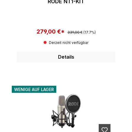
RODE NT1-KIT
279,00 €*
Regulärer Preis:
Verkaufspreis:
339,00 €
(17.7%)
Derzeit nicht verfügbar
Details
WENIGE AUF LAGER