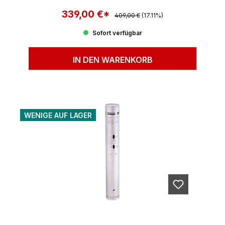
339,00 €*
Regulärer Preis:
Verkaufspreis:
409,00 €
(17.11%)
Sofort verfügbar
IN DEN WARENKORB
WENIGE AUF LAGER