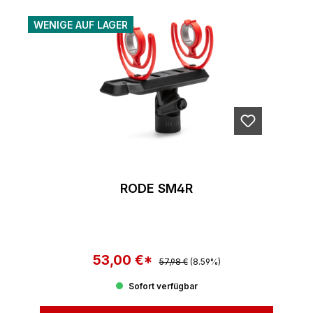
WENIGE AUF LAGER
RODE SM4R
53,00 €*
Regulärer Preis:
Verkaufspreis:
57,98 €
(8.59%)
Sofort verfügbar