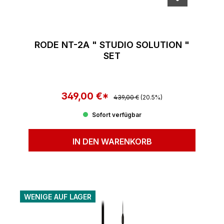
RODE NT-2A " STUDIO SOLUTION "
SET
349,00 €*
Regulärer Preis:
Verkaufspreis:
439,00 €
(20.5%)
Sofort verfügbar
IN DEN WARENKORB
WENIGE AUF LAGER