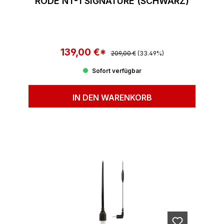
RODE NT-1 SIGNATURE (SCHWARZ)
139,00 €*
Regulärer Preis:
Verkaufspreis:
209,00 €
(33.49%)
Sofort verfügbar
IN DEN WARENKORB