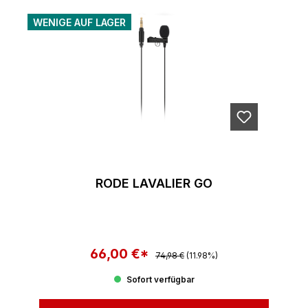
WENIGE AUF LAGER
RODE LAVALIER GO
66,00 €*
Regulärer Preis:
Verkaufspreis:
74,98 €
(11.98%)
Sofort verfügbar