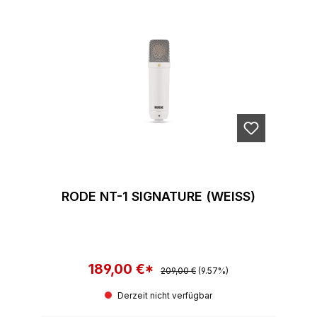
RODE NT-1 SIGNATURE (WEISS)
189,00 €*
Regulärer Preis:
Verkaufspreis:
209,00 €
(9.57%)
Derzeit nicht verfügbar