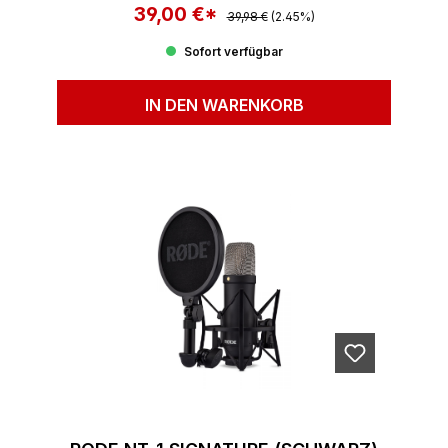
39,00 €*
Regulärer Preis:
Verkaufspreis:
39,98 €
(2.45%)
Sofort verfügbar
IN DEN WARENKORB