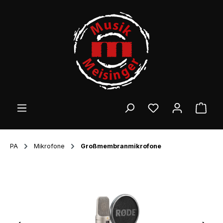
Zum Hauptinhalt springen
Ware
PA
Mikrofone
Großmembranmikrofone
Bildergalerie überspringen