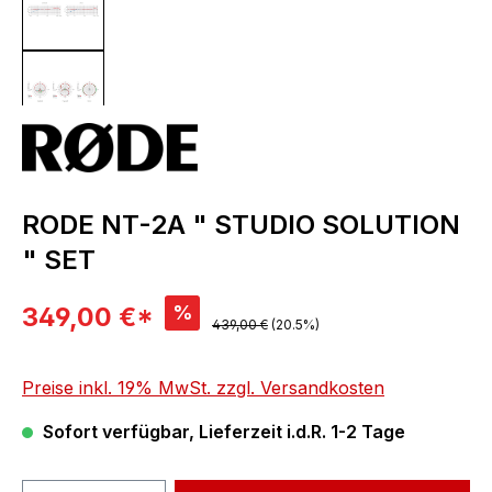
RODE NT-2A " STUDIO SOLUTION
" SET
Verkaufspreis:
%
349,00 €*
Regulärer Preis:
439,00 €
(20.5%)
Preise inkl. 19% MwSt. zzgl. Versandkosten
Sofort verfügbar, Lieferzeit i.d.R. 1-2 Tage