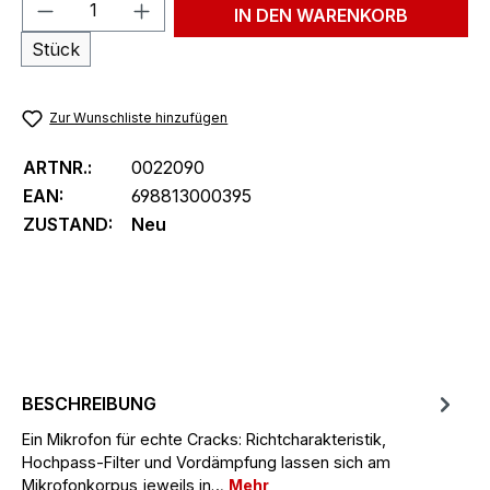
Produkt Anzahl: Gib den gewünschten We
IN DEN WARENKORB
Stück
Zur Wunschliste hinzufügen
ARTNR.:
0022090
EAN:
698813000395
ZUSTAND:
Neu
BESCHREIBUNG
Ein Mikrofon für echte Cracks: Richtcharakteristik,
Hochpass-Filter und Vordämpfung lassen sich am
Mikrofonkorpus jeweils in…
Mehr