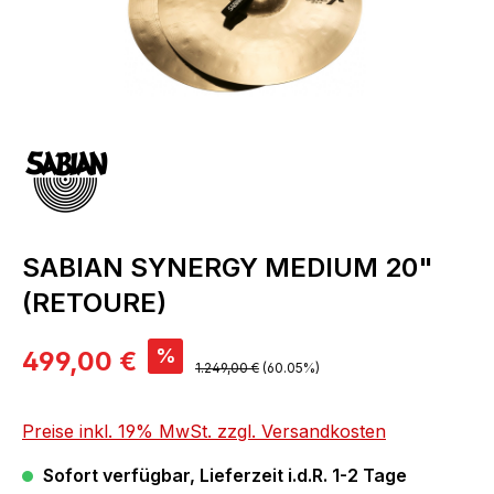
SABIAN SYNERGY MEDIUM 20"
(RETOURE)
Verkaufspreis:
%
499,00 €
Regulärer Preis:
1.249,00 €
(60.05%)
Preise inkl. 19% MwSt. zzgl. Versandkosten
Sofort verfügbar, Lieferzeit i.d.R. 1-2 Tage