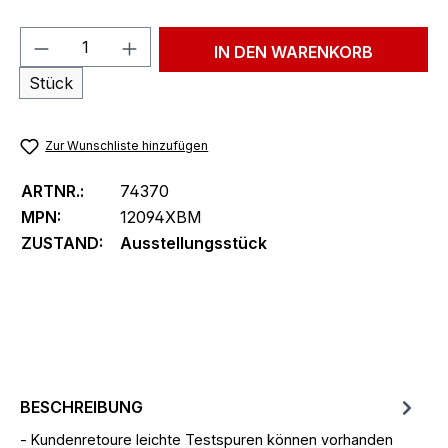
Produkt Anzahl: Gib den gewünschten We
IN DEN WARENKORB
Stück
Zur Wunschliste hinzufügen
ARTNR.:
74370
MPN:
12094XBM
ZUSTAND:
Ausstellungsstück
BESCHREIBUNG
- Kundenretoure leichte Testspuren können vorhanden