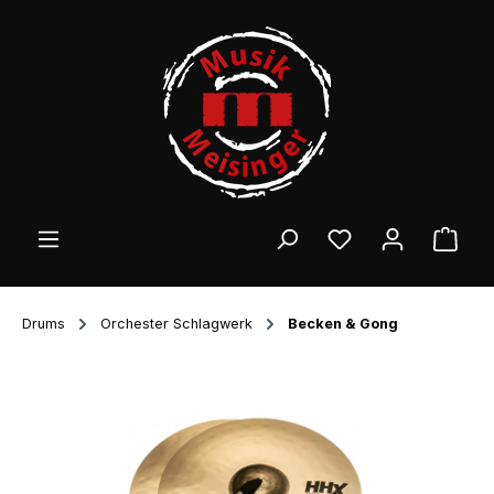
Zum Hauptinhalt springen
Ware
Drums
Orchester Schlagwerk
Becken & Gong
Bildergalerie überspringen