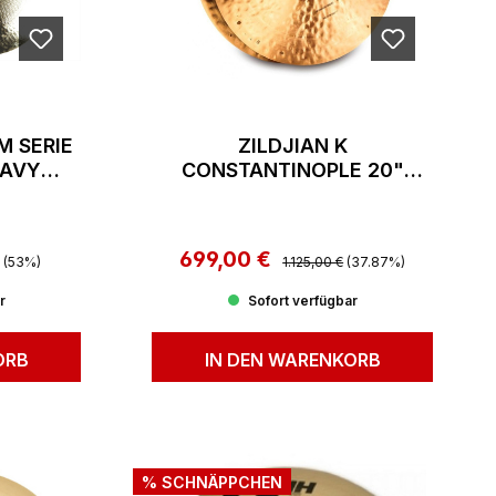
M SERIE
ZILDJIAN K
EAVY
CONSTANTINOPLE 20"
(PAAR)
VINTAGE ORCHESTRAL MH
r Preis:
699,00 €
Regulärer Preis:
Verkaufspreis:
(53%)
1.125,00 €
(37.87%)
r
Sofort verfügbar
ORB
IN DEN WARENKORB
% SCHNÄPPCHEN