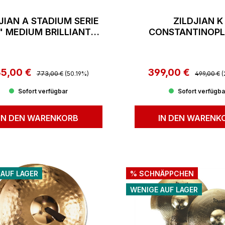
JIAN A STADIUM SERIE
ZILDJIAN K
" MEDIUM BRILLIANT
CONSTANTINOPL
FINISH (PAAR)
SUSPENDED CR
5,00 €
Regulärer Preis:
399,00 €
Regulärer 
rkaufspreis:
Verkaufspreis:
773,00 €
(50.19%)
499,00 €
(
Sofort verfügbar
Sofort verfügba
IN DEN WARENKORB
IN DEN WARENK
 AUF LAGER
% SCHNÄPPCHEN
WENIGE AUF LAGER