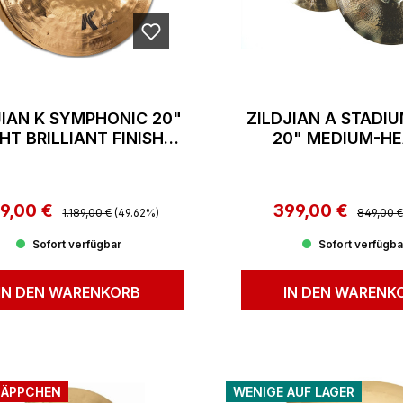
JIAN K SYMPHONIC 20"
ZILDJIAN A STADIU
GHT BRILLIANT FINISH
20" MEDIUM-H
(PAAR)
BRILLIANT FINISH 
9,00 €
Regulärer Preis:
399,00 €
Reguläre
rkaufspreis:
Verkaufspreis:
1.189,00 €
(49.62%)
849,00 €
Sofort verfügbar
Sofort verfügba
IN DEN WARENKORB
IN DEN WARENK
ÄPPCHEN
WENIGE AUF LAGER