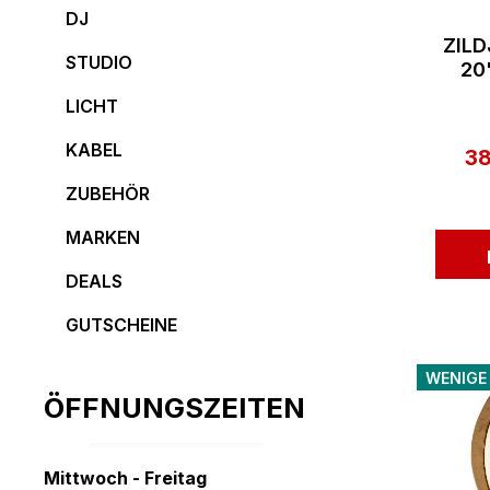
DJ
ZILD
STUDIO
20
LICHT
KABEL
38
Ve
ZUBEHÖR
MARKEN
DEALS
GUTSCHEINE
WENIGE
ÖFFNUNGSZEITEN
Mittwoch - Freitag