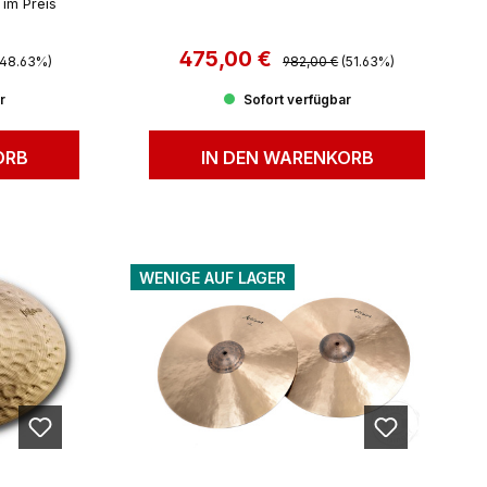
 im Preis
PAAR)
Preis:
475,00 €
Regulärer Preis:
Verkaufspreis:
(48.63%)
982,00 €
(51.63%)
r
Sofort verfügbar
ORB
IN DEN WARENKORB
WENIGE AUF LAGER