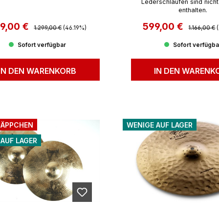
Lederschlaufen sind nicht
MEDIUM LIGHT
MEDIUM LIGHT (
enthalten.
9,00 €
Regulärer Preis:
599,00 €
Regulärer 
rkaufspreis:
Verkaufspreis:
1.299,00 €
(46.19%)
1.166,00 €
Sofort verfügbar
Sofort verfügba
IN DEN WARENKORB
IN DEN WARENK
ÄPPCHEN
WENIGE AUF LAGER
 AUF LAGER