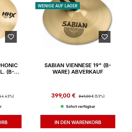
WENIGE AUF LAGER
PHONIC
SABIAN VIENNESE 19" (B-
L. (B-
WARE) ABVERKAUF
AUF
Preis:
399,00 €
Regulärer Preis:
Verkaufspreis:
44.43%)
849,00 €
(53%)
r
Sofort verfügbar
ORB
IN DEN WARENKORB