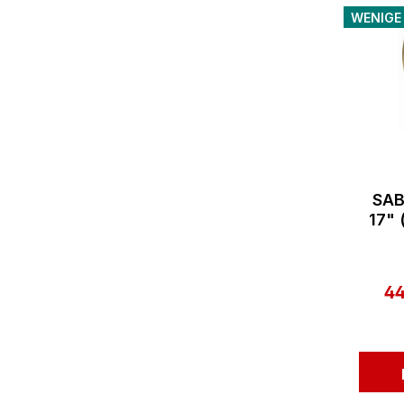
WENIGE
SAB
17"
4
Ve