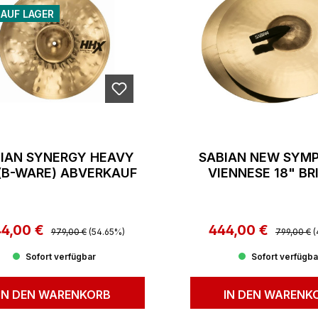
 AUF LAGER
IAN SYNERGY HEAVY
SABIAN NEW SYM
 (B-WARE) ABVERKAUF
VIENNESE 18" BRI
WARE) ABVERK
44,00 €
Regulärer Preis:
444,00 €
Regulärer 
rkaufspreis:
Verkaufspreis:
979,00 €
(54.65%)
799,00 €
(
Sofort verfügbar
Sofort verfügba
IN DEN WARENKORB
IN DEN WARENK