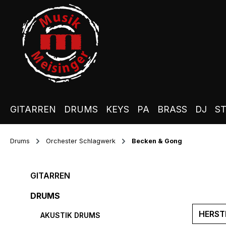
m Hauptinhalt springen
Zur Suche springen
Zur Hauptnavigation springen
GITARREN
DRUMS
KEYS
PA
BRASS
DJ
S
Drums
Orchester Schlagwerk
Becken & Gong
GITARREN
DRUMS
HERST
AKUSTIK DRUMS