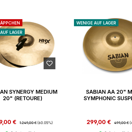
ÄPPCHEN
WENIGE AUF LAGER
 AUF LAGER
IAN SYNERGY MEDIUM
SABIAN AA 20" 
20" (RETOURE)
SYMPHONIC SUSP
BRIL. (RETOUR
9,00 €
Regulärer Preis:
299,00 €
Regulärer 
kaufspreis:
Verkaufspreis:
1.249,00 €
(60.05%)
499,00 €
(