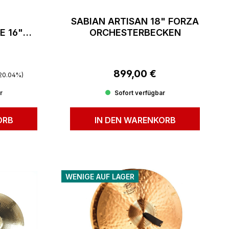
SABIAN ARTISAN 18" FORZA
E 16"
ORCHESTERBECKEN
ASH
Preis:
899,00 €
Regulärer Preis:
20.04%)
r
Sofort verfügbar
ORB
IN DEN WARENKORB
WENIGE AUF LAGER