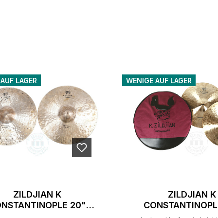
 AUF LAGER
WENIGE AUF LAGER
ZILDJIAN K
ZILDJIAN K
NSTANTINOPLE 20"
CONSTANTINOPL
CHESTRAL VINTAGE
VINTAGE ORCHE