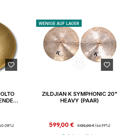
WENIGE AUF LAGER
MOLTO
ZILDJIAN K SYMPHONIC 20"
ENDED
HEAVY (PAAR)
E)
Preis:
599,00 €
Regulärer Preis:
Verkaufspreis:
40.08%)
1.130,00 €
(46.99%)