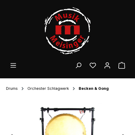
Zum Hauptinhalt springen
Ware
Drums
Orchester Schlagwerk
Becken & Gong
Bildergalerie überspringen