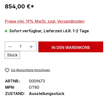
Regulärer Preis:
854,00 €*
Preise inkl. 19% MwSt. zzgl. Versandkosten
Sofort verfügbar, Lieferzeit i.d.R. 1-2 Tage
Produkt Anzahl: Gib den gewünschten We
IN DEN WARENKORB
Stück
Zur Wunschliste hinzufügen
ARTNR.:
0009673
MPN:
GT80
ZUSTAND:
Ausstellungsstück