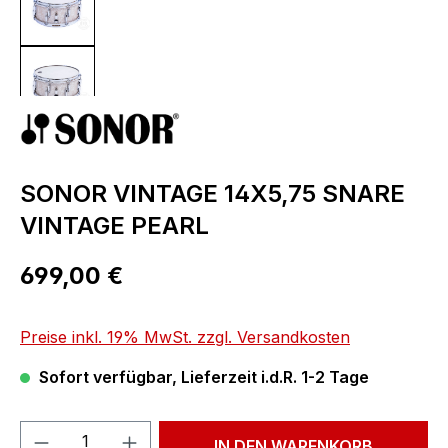
SONOR VINTAGE 14X5,75 SNARE
VINTAGE PEARL
Regulärer Preis:
699,00 €
Preise inkl. 19% MwSt. zzgl. Versandkosten
Sofort verfügbar, Lieferzeit i.d.R. 1-2 Tage
Produkt Anzahl: Gib den gewünschten We
IN DEN WARENKORB