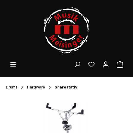
Zum Hauptinhalt springen
Ware
Drums
Hardware
Snarestativ
Bildergalerie überspringen