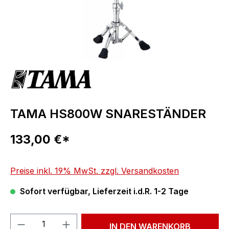
TAMA HS800W SNARESTÄNDER
Regulärer Preis:
133,00 €*
Preise inkl. 19% MwSt. zzgl. Versandkosten
Sofort verfügbar, Lieferzeit i.d.R. 1-2 Tage
Produkt Anzahl: Gib den gewünschten We
IN DEN WARENKORB