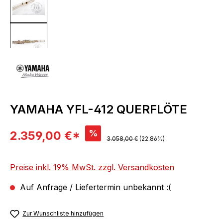
YAMAHA YFL-412 QUERFLÖTE
Verkaufspreis:
%
2.359,00 €*
Regulärer Preis:
3.058,00 €
(22.86%)
Preise inkl. 19% MwSt. zzgl. Versandkosten
Auf Anfrage / Liefertermin unbekannt :(
Zur Wunschliste hinzufügen