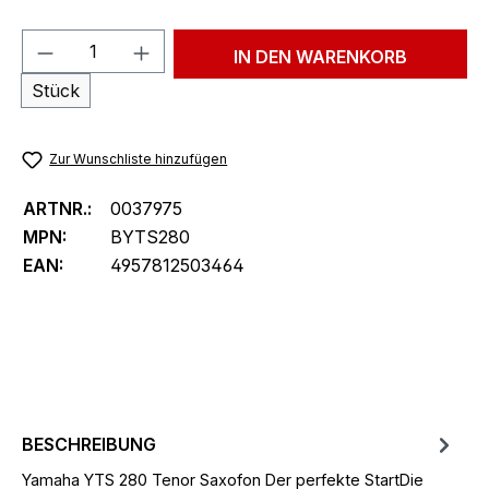
Produkt Anzahl: Gib den gewünschten We
IN DEN WARENKORB
Stück
Zur Wunschliste hinzufügen
ARTNR.:
0037975
MPN:
BYTS280
EAN:
4957812503464
BESCHREIBUNG
Yamaha YTS 280 Tenor Saxofon Der perfekte StartDie