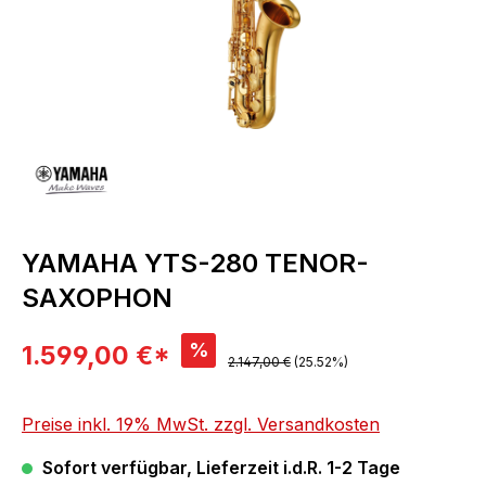
YAMAHA YTS-280 TENOR-
SAXOPHON
Verkaufspreis:
%
1.599,00 €*
Regulärer Preis:
2.147,00 €
(25.52%)
Preise inkl. 19% MwSt. zzgl. Versandkosten
Sofort verfügbar, Lieferzeit i.d.R. 1-2 Tage