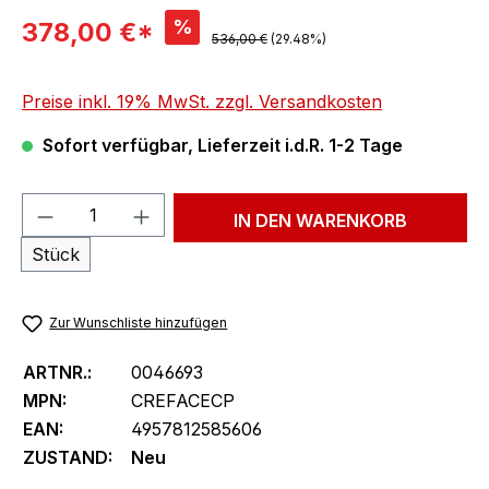
Verkaufspreis:
%
378,00 €*
Regulärer Preis:
536,00 €
(29.48%)
Preise inkl. 19% MwSt. zzgl. Versandkosten
Sofort verfügbar, Lieferzeit i.d.R. 1-2 Tage
Produkt Anzahl: Gib den gewünschten We
IN DEN WARENKORB
Stück
Zur Wunschliste hinzufügen
ARTNR.:
0046693
MPN:
CREFACECP
EAN:
4957812585606
ZUSTAND:
Neu