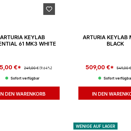
ARTURIA KEYLAB
ARTURIA KEYLAB 
ENTIAL 61 MK3 WHITE
BLACK
5,00 €*
Regulärer Preis:
509,00 €*
Reguläre
kaufspreis:
Verkaufspreis:
249,00 €
(9.64%)
549,00 
Sofort verfügbar
Sofort verfügba
IN DEN WARENKORB
IN DEN WARENK
WENIGE AUF LAGER