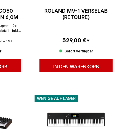
GO50
ROLAND MV-1 VERSELAB
IN 6,0M
(RETOURE)
14qmm- 2x
tall- inkl.
SW
 Preis:
529,00 €*
Regulärer Preis:
41.46%)
r
Sofort verfügbar
ORB
IN DEN WARENKORB
WENIGE AUF LAGER