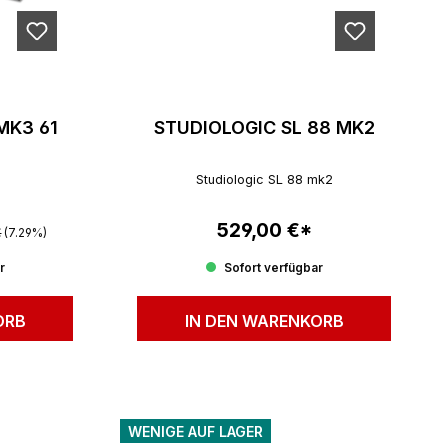
MK3 61
STUDIOLOGIC SL 88 MK2
Studiologic SL 88 mk2
r Preis:
529,00 €*
Regulärer Preis:
€
(7.29%)
r
Sofort verfügbar
ORB
IN DEN WARENKORB
WENIGE AUF LAGER