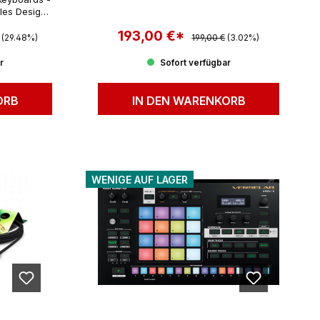
les Design,
ät
 Preis:
193,00 €*
Regulärer Preis:
Verkaufspreis:
(29.48%)
199,00 €
(3.02%)
r
Sofort verfügbar
ORB
IN DEN WARENKORB
WENIGE AUF LAGER