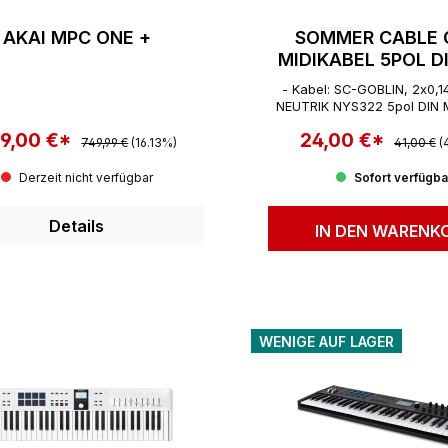
AKAI MPC ONE +
SOMMER CABLE 
MIDIKABEL 5POL D
- Kabel: SC-GOBLIN, 2x0,
NEUTRIK NYS322 5pol DIN Me
KLETT15PS-200-
9,00 €*
Regulärer Preis:
24,00 €*
Regulärer
rkaufspreis:
Verkaufspreis:
749,99 €
(16.13%)
41,00 €
(
Derzeit nicht verfügbar
Sofort verfügba
Details
IN DEN WARENK
WENIGE AUF LAGER