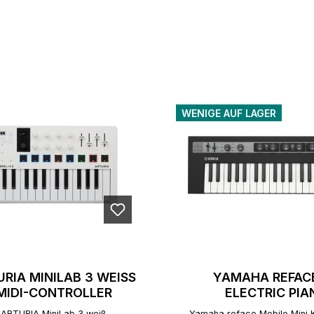
WENIGE AUF LAGER
URIA MINILAB 3 WEISS
YAMAHA REFAC
MIDI-CONTROLLER
ELECTRIC PIA
ARTURIA MiniLab 3 weiß
Yamaha reface Mobile Mini 