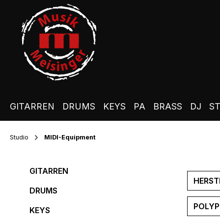
m Hauptinhalt springen
Zur Suche springen
Zur Hauptnavigation springen
GITARREN
DRUMS
KEYS
PA
BRASS
DJ
S
Studio
MIDI-Equipment
GITARREN
HERST
DRUMS
POLYP
KEYS