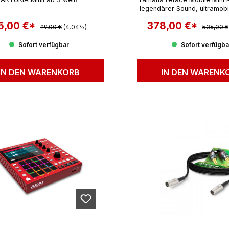
legendärer Sound, ultramobi
vernetzte Kreativit
5,00 €*
Regulärer Preis:
378,00 €*
Regulärer
rkaufspreis:
Verkaufspreis:
99,00 €
(4.04%)
536,00 €
Sofort verfügbar
Sofort verfügba
IN DEN WARENKORB
IN DEN WARENK