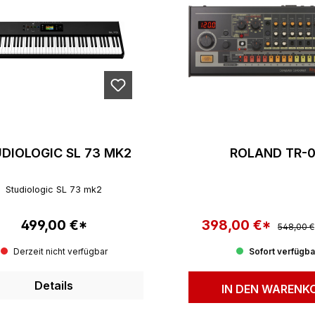
DIOLOGIC SL 73 MK2
ROLAND TR-
Studiologic SL 73 mk2
499,00 €*
398,00 €*
Regulärer
Regulärer Preis:
Verkaufspreis:
548,00 €
Derzeit nicht verfügbar
Sofort verfügba
Details
IN DEN WARENK