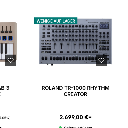
WENIGE AUF LAGER
AB 3
ROLAND TR-1000 RHYTHM
E
CREATOR
 Preis:
2.699,00 €*
Regulärer Preis:
5.05%)