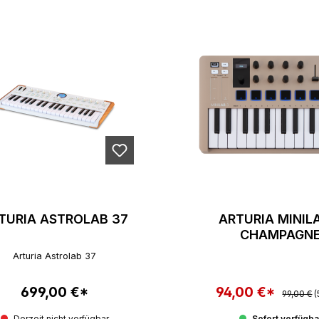
TURIA ASTROLAB 37
ARTURIA MINIL
CHAMPAGN
Arturia Astrolab 37
699,00 €*
94,00 €*
Regulärer
Regulärer Preis:
Verkaufspreis:
99,00 €
(