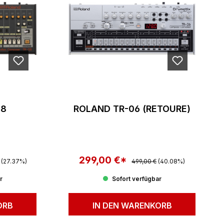
08
ROLAND TR-06 (RETOURE)
 Preis:
299,00 €*
Regulärer Preis:
Verkaufspreis:
(27.37%)
499,00 €
(40.08%)
r
Sofort verfügbar
ORB
IN DEN WARENKORB