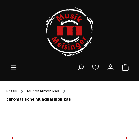
Zum Hauptinhalt springen
Ware
Brass
Mundharmonikas
chromatische Mundharmonikas