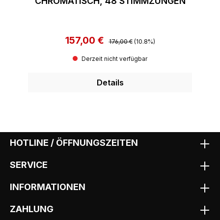
CHROMATISCH, 48 STIMMZUNGEN
157,00 €
Regulärer Preis:
Verkaufspreis:
176,00 €
(10.8%)
Derzeit nicht verfügbar
Details
HOTLINE / ÖFFNUNGSZEITEN
SERVICE
INFORMATIONEN
ZAHLUNG