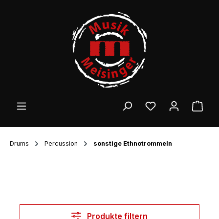
Zum Hauptinhalt springen
Ware
Drums
Percussion
sonstige Ethnotrommeln
Produkte filtern