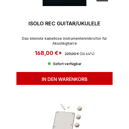
ISOLO REC GUITAR/UKULELE
Das kleinste kabellose Instrumentenmikrofon für
Akustikgitarre
168,00 €*
Regulärer Preis:
Verkaufspreis:
229,00 €
(26.64%)
Sofort verfügbar
IN DEN WARENKORB