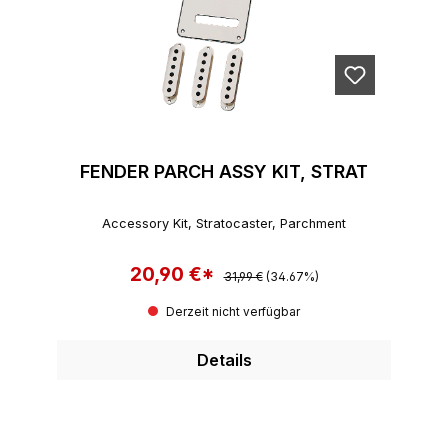
FENDER PARCH ASSY KIT, STRAT
Accessory Kit, Stratocaster, Parchment
20,90 €*
Regulärer Preis:
Verkaufspreis:
31,99 €
(34.67%)
Derzeit nicht verfügbar
Details