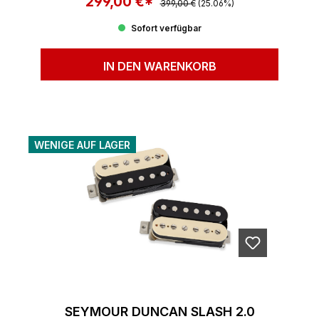
299,00 €*
Verkaufspreis:
399,00 €
(25.06%)
Sofort verfügbar
IN DEN WARENKORB
WENIGE AUF LAGER
SEYMOUR DUNCAN SLASH 2.0