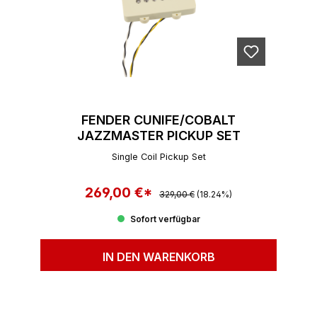
FENDER CUNIFE/COBALT
JAZZMASTER PICKUP SET
Single Coil Pickup Set
269,00 €*
Regulärer Preis:
Verkaufspreis:
329,00 €
(18.24%)
Sofort verfügbar
IN DEN WARENKORB