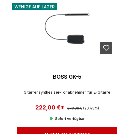
WENIGE AUF LAGER
BOSS GK-5
Gitarrensynthesizer-Tonabnehmer für E-Gitarre
222,00 €*
Regulärer Preis:
Verkaufspreis:
279,00 €
(20.43%)
Sofort verfügbar