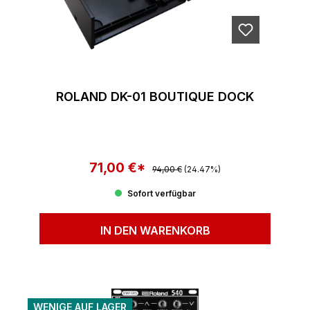
ROLAND DK-01 BOUTIQUE DOCK
71,00 €*
Regulärer Preis:
Verkaufspreis:
94,00 €
(24.47%)
Sofort verfügbar
IN DEN WARENKORB
WENIGE AUF LAGER