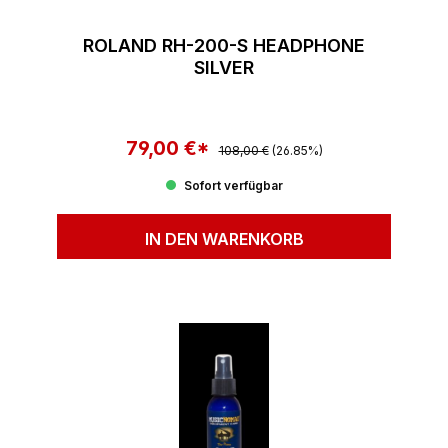
ROLAND RH-200-S HEADPHONE
SILVER
79,00 €*
Regulärer Preis:
Verkaufspreis:
108,00 €
(26.85%)
Sofort verfügbar
IN DEN WARENKORB