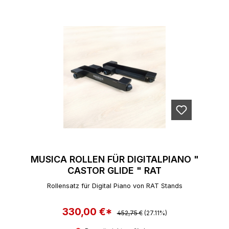
MUSICA ROLLEN FÜR DIGITALPIANO "
CASTOR GLIDE " RAT
Rollensatz für Digital Piano von RAT Stands
330,00 €*
Regulärer Preis:
Verkaufspreis:
452,75 €
(27.11%)