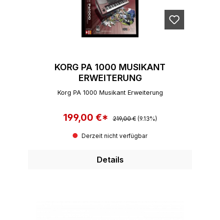
KORG PA 1000 MUSIKANT
ERWEITERUNG
Korg PA 1000 Musikant Erweiterung
199,00 €*
Regulärer Preis:
Verkaufspreis:
219,00 €
(9.13%)
Derzeit nicht verfügbar
Details