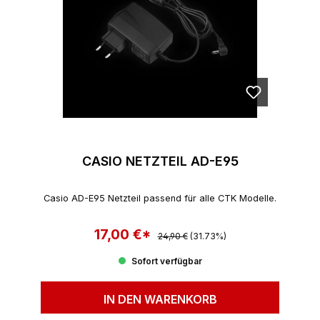
CASIO NETZTEIL AD-E95
Casio AD-E95 Netzteil passend für alle CTK Modelle.
17,00 €*
Regulärer Preis:
Verkaufspreis:
24,90 €
(31.73%)
Sofort verfügbar
IN DEN WARENKORB