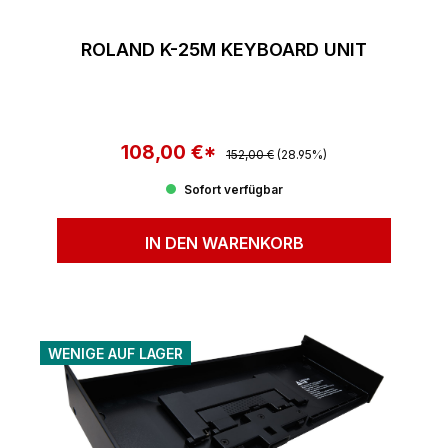
ROLAND K-25M KEYBOARD UNIT
108,00 €*
Regulärer Preis:
Verkaufspreis:
152,00 €
(28.95%)
Sofort verfügbar
IN DEN WARENKORB
WENIGE AUF LAGER