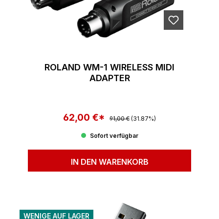
ROLAND WM-1 WIRELESS MIDI
ADAPTER
62,00 €*
Regulärer Preis:
Verkaufspreis:
91,00 €
(31.87%)
Sofort verfügbar
IN DEN WARENKORB
WENIGE AUF LAGER