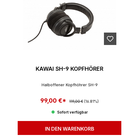
KAWAI SH-9 KOPFHÖRER
Halboffener Kopfhöhrer SH-9
99,00 €*
Regulärer Preis:
Verkaufspreis:
119,00 €
(16.81%)
Sofort verfügbar
IN DEN WARENKORB