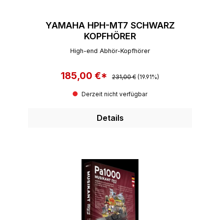
YAMAHA HPH-MT7 SCHWARZ
KOPFHÖRER
High-end Abhör-Kopfhörer
185,00 €*
Regulärer Preis:
Verkaufspreis:
231,00 €
(19.91%)
Derzeit nicht verfügbar
Details