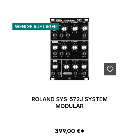
WENIGE AUF LAGER
ROLAND SYS-572J SYSTEM
MODULAR
399,00 €*
Regulärer Preis: