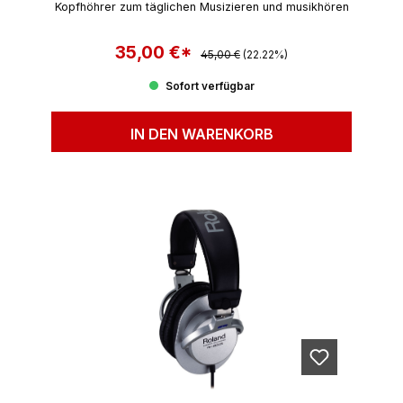
Kopfhöhrer zum täglichen Musizieren und musikhören
35,00 €*
Regulärer Preis:
Verkaufspreis:
45,00 €
(22.22%)
Sofort verfügbar
IN DEN WARENKORB