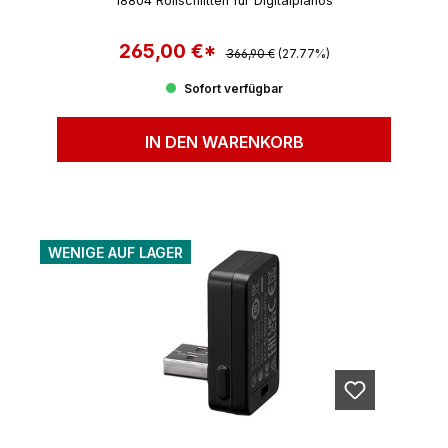
18804 Rollschlitten für Digitalpianos
265,00 €*
Regulärer Preis:
Verkaufspreis:
366,90 €
(27.77%)
Sofort verfügbar
IN DEN WARENKORB
WENIGE AUF LAGER