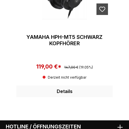
YAMAHA HPH-MT5 SCHWARZ
KOPFHÖRER
119,00 €*
Regulärer Preis:
Verkaufspreis:
147,00 €
(19.05%)
Derzeit nicht verfügbar
Details
HOTLINE / ÖFFNUNGSZEITEN