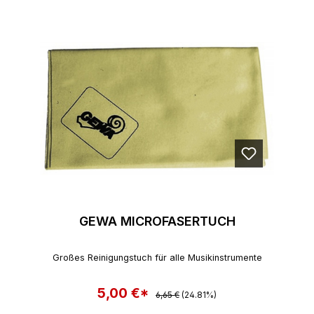
GEWA MICROFASERTUCH
Großes Reinigungstuch für alle Musikinstrumente
5,00 €*
Regulärer Preis:
Verkaufspreis:
6,65 €
(24.81%)