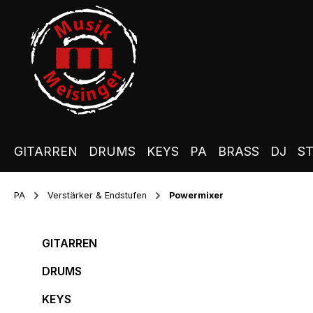
m Hauptinhalt springen
Zur Suche springen
Zur Hauptnavigation springen
GITARREN
DRUMS
KEYS
PA
BRASS
DJ
S
PA
Verstärker & Endstufen
Powermixer
GITARREN
DRUMS
KEYS