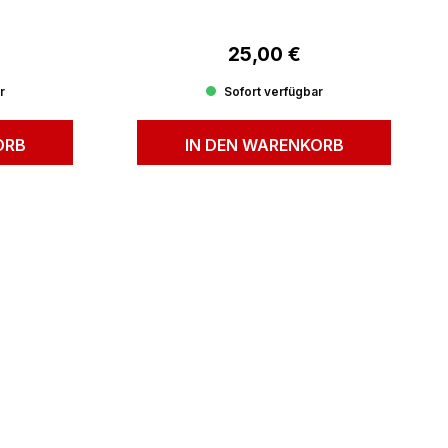
25,00 €
reis:
Regulärer Preis:
r
Sofort verfügbar
ORB
IN DEN WARENKORB