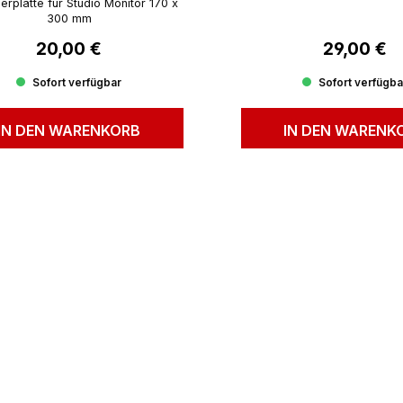
rplatte für Studio Monitor 170 x
300 mm
20,00 €
29,00 €
Regulärer Preis:
Regulärer P
Sofort verfügbar
Sofort verfügba
IN DEN WARENKORB
IN DEN WARENK