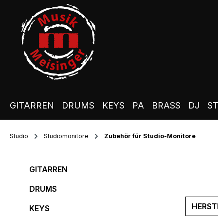
m Hauptinhalt springen
Zur Suche springen
Zur Hauptnavigation springen
GITARREN
DRUMS
KEYS
PA
BRASS
DJ
S
Studio
Studiomonitore
Zubehör für Studio-Monitore
GITARREN
DRUMS
HERST
KEYS