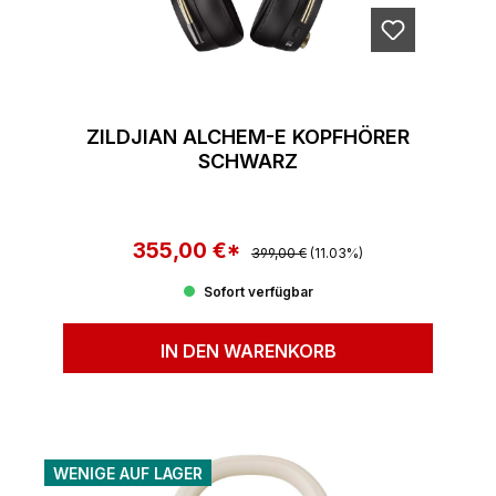
ZILDJIAN ALCHEM-E KOPFHÖRER
SCHWARZ
355,00 €*
Regulärer Preis:
Verkaufspreis:
399,00 €
(11.03%)
Sofort verfügbar
IN DEN WARENKORB
WENIGE AUF LAGER