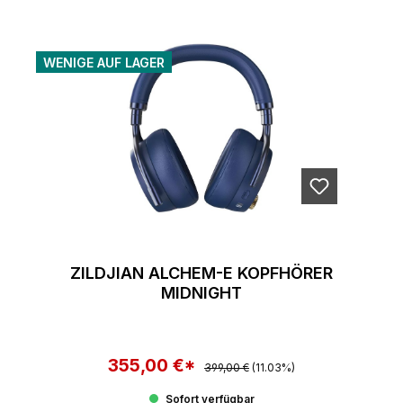
WENIGE AUF LAGER
ZILDJIAN ALCHEM-E KOPFHÖRER
MIDNIGHT
355,00 €*
Regulärer Preis:
Verkaufspreis:
399,00 €
(11.03%)
Sofort verfügbar