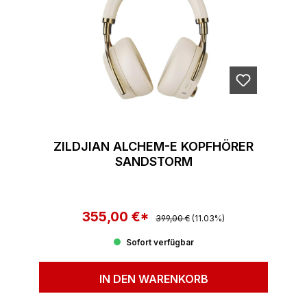
ZILDJIAN ALCHEM-E KOPFHÖRER
SANDSTORM
355,00 €*
Regulärer Preis:
Verkaufspreis:
399,00 €
(11.03%)
Sofort verfügbar
IN DEN WARENKORB