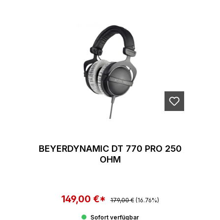
BEYERDYNAMIC DT 770 PRO 250
OHM
149,00 €*
Regulärer Preis:
Verkaufspreis:
179,00 €
(16.76%)
Sofort verfügbar