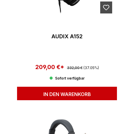
AUDIX A152
209,00 €*
Regulärer Preis:
Verkaufspreis:
332,00 €
(37.05%)
Sofort verfügbar
IN DEN WARENKORB