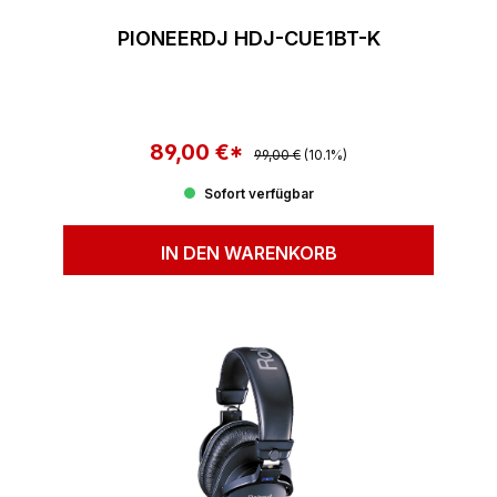
PIONEERDJ HDJ-CUE1BT-K
89,00 €*
Regulärer Preis:
Verkaufspreis:
99,00 €
(10.1%)
Sofort verfügbar
IN DEN WARENKORB