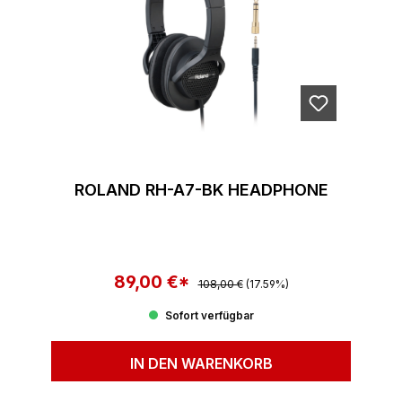
ROLAND RH-A7-BK HEADPHONE
89,00 €*
Regulärer Preis:
Verkaufspreis:
108,00 €
(17.59%)
Sofort verfügbar
IN DEN WARENKORB