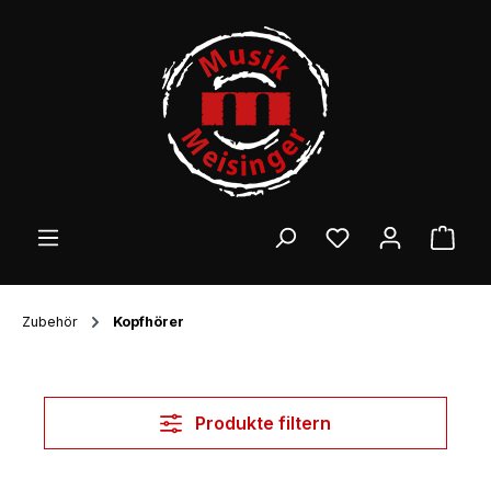
Zum Hauptinhalt springen
Ware
Zubehör
Kopfhörer
Produkte filtern