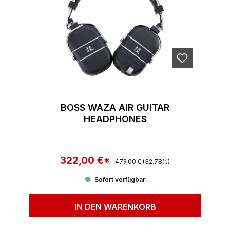
BOSS WAZA AIR GUITAR
HEADPHONES
322,00 €*
Regulärer Preis:
Verkaufspreis:
479,00 €
(32.78%)
Sofort verfügbar
IN DEN WARENKORB