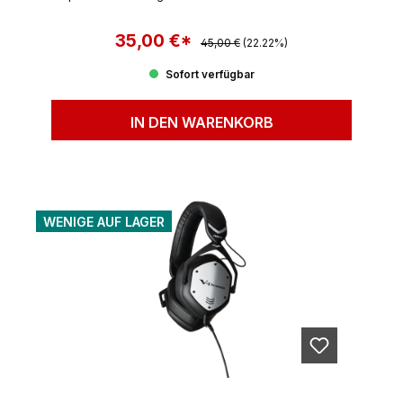
35,00 €*
Regulärer Preis:
Verkaufspreis:
45,00 €
(22.22%)
Sofort verfügbar
IN DEN WARENKORB
WENIGE AUF LAGER