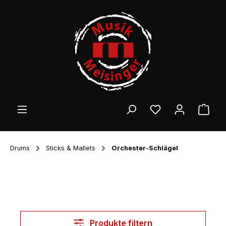
Zum Hauptinhalt springen
Ware
Drums
Sticks & Mallets
Orchester-Schlägel
Produkte filtern