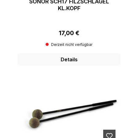
SONOR SCH17 FILZSCHLÄGEL
KL.KOPF
17,00 €
Regulärer Preis:
Derzeit nicht verfügbar
Details