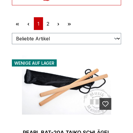
Seite
Seite
1
2
WENIGE AUF LAGER
PEARL BAT-20A TAIKO SCHLÄGEL