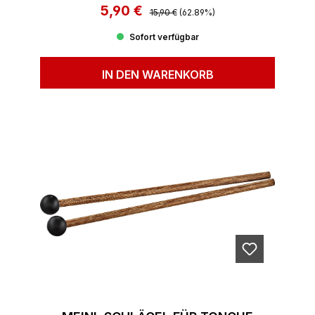
5,90 €
Regulärer Preis:
Verkaufspreis:
15,90 €
(62.89%)
Sofort verfügbar
IN DEN WARENKORB