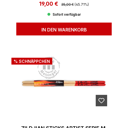
19,00 €
Regulärer Preis:
Verkaufspreis:
35,00 €
(45.71%)
Sofort verfügbar
IN DEN WARENKORB
% SCHNÄPPCHEN