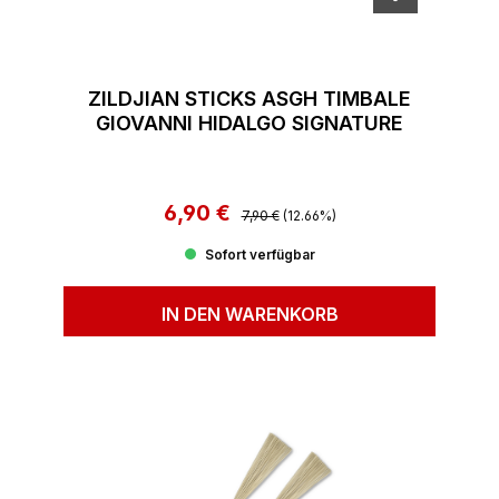
ZILDJIAN STICKS ASGH TIMBALE
GIOVANNI HIDALGO SIGNATURE
6,90 €
Regulärer Preis:
Verkaufspreis:
7,90 €
(12.66%)
Sofort verfügbar
IN DEN WARENKORB