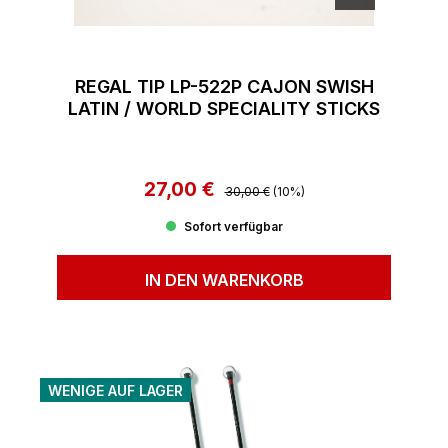
REGAL TIP LP-522P CAJON SWISH
LATIN / WORLD SPECIALITY STICKS
27,00 €
Regulärer Preis:
Verkaufspreis:
30,00 €
(10%)
Sofort verfügbar
IN DEN WARENKORB
WENIGE AUF LAGER