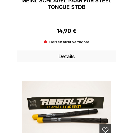
MEINL SCHLÄGEL PAAR FÜR STEEL
TONGUE STDB
14,90 €
Regulärer Preis:
Derzeit nicht verfügbar
Details