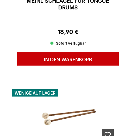
MEINL SCHLÄGEL FÜR TONGUE
DRUMS
18,90 €
Regulärer Preis:
Sofort verfügbar
IN DEN WARENKORB
WENIGE AUF LAGER