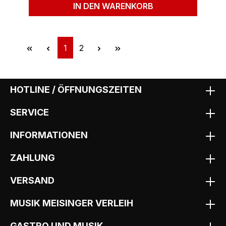
IN DEN WARENKORB
Seite
Seite
1
2
HOTLINE / ÖFFNUNGSZEITEN
SERVICE
INFORMATIONEN
ZAHLUNG
VERSAND
MUSIK MEISINGER VERLEIH
GASTRO UND MUSIK