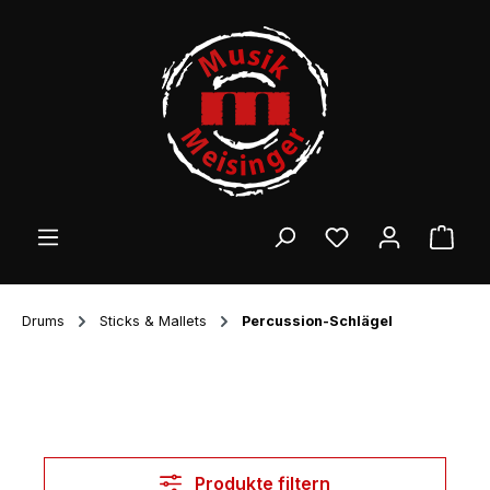
Zum Hauptinhalt springen
Ware
Drums
Sticks & Mallets
Percussion-Schlägel
Produkte filtern