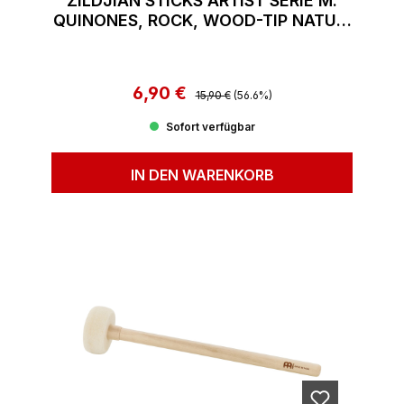
ZILDJIAN STICKS ARTIST SERIE M.
QUINONES, ROCK, WOOD-TIP NATUR,
DIP
6,90 €
Regulärer Preis:
Verkaufspreis:
15,90 €
(56.6%)
Sofort verfügbar
IN DEN WARENKORB