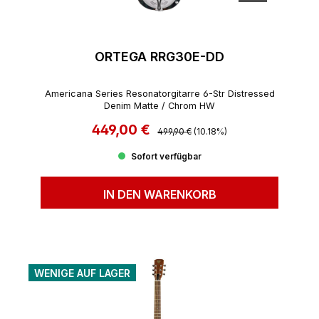
ORTEGA RRG30E-DD
Americana Series Resonatorgitarre 6-Str Distressed
Denim Matte / Chrom HW
449,00 €
Regulärer Preis:
Verkaufspreis:
499,90 €
(10.18%)
Sofort verfügbar
IN DEN WARENKORB
WENIGE AUF LAGER