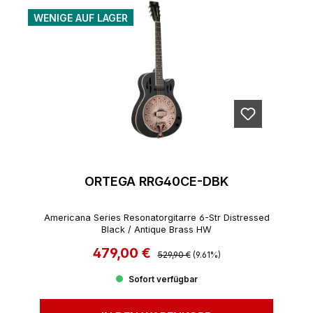
WENIGE AUF LAGER
ORTEGA RRG40CE-DBK
Americana Series Resonatorgitarre 6-Str Distressed
Black / Antique Brass HW
479,00 €
Regulärer Preis:
Verkaufspreis:
529,90 €
(9.61%)
Sofort verfügbar