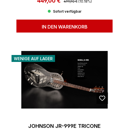
449,00 €
Verkaufspreis:
499,90 €
(10.18%)
Sofort verfügbar
IN DEN WARENKORB
WENIGE AUF LAGER
JOHNSON JR-999E TRICONE