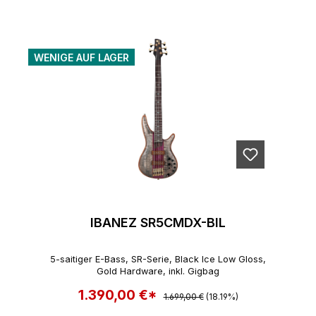
WENIGE AUF LAGER
IBANEZ SR5CMDX-BIL
5-saitiger E-Bass, SR-Serie, Black Ice Low Gloss,
Gold Hardware, inkl. Gigbag
1.390,00 €*
Regulärer Preis:
Verkaufspreis:
1.699,00 €
(18.19%)