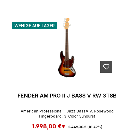
WENIGE AUF LAGER
FENDER AM PRO II J BASS V RW 3TSB
American Professional II Jazz Bass® V, Rosewood
Fingerboard, 3-Color Sunburst
1.998,00 €*
Regulärer Preis:
Verkaufspreis:
2.449,00 €
(18.42%)