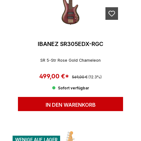
IBANEZ SR305EDX-RGC
SR 5-Str Rose Gold Chameleon
499,00 €*
Regulärer Preis:
Verkaufspreis:
569,00 €
(12.3%)
Sofort verfügbar
IN DEN WARENKORB
WENIGE AUF LAGER