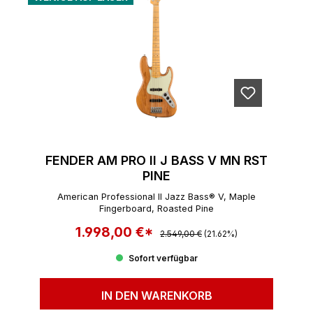
FENDER AM PRO II J BASS V MN RST
PINE
American Professional II Jazz Bass® V, Maple
Fingerboard, Roasted Pine
1.998,00 €*
Regulärer Preis:
Verkaufspreis:
2.549,00 €
(21.62%)
Sofort verfügbar
IN DEN WARENKORB