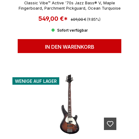
Classic Vibe™ Active '70s Jazz Bass® V, Maple
Fingerboard, Parchment Pickguard, Ocean Turquoise
549,00 €*
Regulärer Preis:
Verkaufspreis:
609,00 €
(9.85%)
Sofort verfügbar
IN DEN WARENKORB
WENIGE AUF LAGER