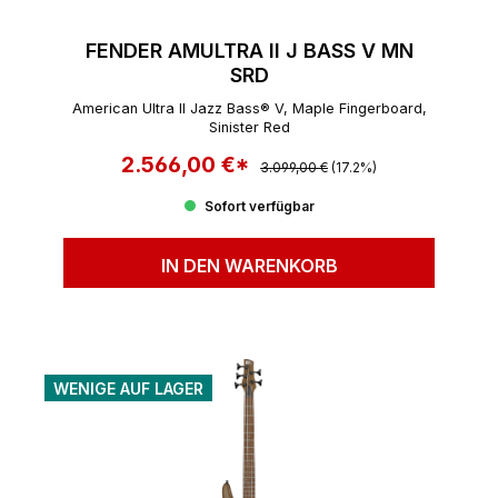
FENDER AMULTRA II J BASS V MN
SRD
American Ultra II Jazz Bass® V, Maple Fingerboard,
Sinister Red
2.566,00 €*
Regulärer Preis:
Verkaufspreis:
3.099,00 €
(17.2%)
Sofort verfügbar
IN DEN WARENKORB
WENIGE AUF LAGER