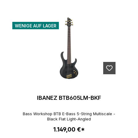
WENIGE AUF LAGER
IBANEZ BTB605LM-BKF
Bass Workshop BTB E-Bass 5-String Multiscale -
Black Flat Light-Angled
1.149,00 €*
Regulärer Preis: