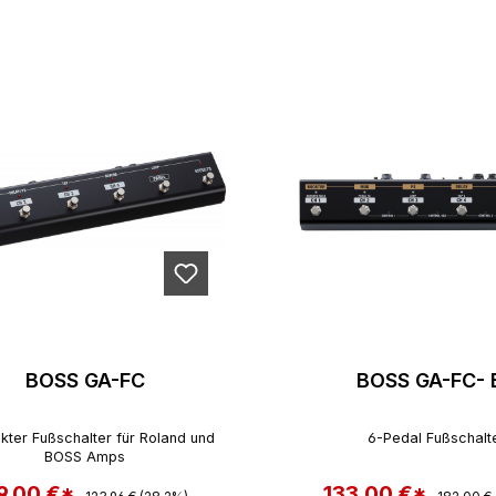
BOSS GA-FC
BOSS GA-FC- 
ter Fußschalter für Roland und
6-Pedal Fußschalt
BOSS Amps
9,00 €*
Regulärer Preis:
133,00 €*
Regulärer
rkaufspreis:
Verkaufspreis: