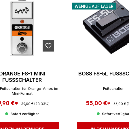
WENIGE AUF LAGER
ORANGE FS-1 MINI
BOSS FS-5L FUSSS
FUSSSCHALTER
 Fußschalter für Orange-Amps im
Fußschalter
Mini-Format
9,90 €*
Regulärer Preis:
55,00 €*
Regulärer
rkaufspreis:
Verkaufspreis:
39,00 €
(23.33%)
66,00 €
(
Sofort verfügbar
Sofort verfügba