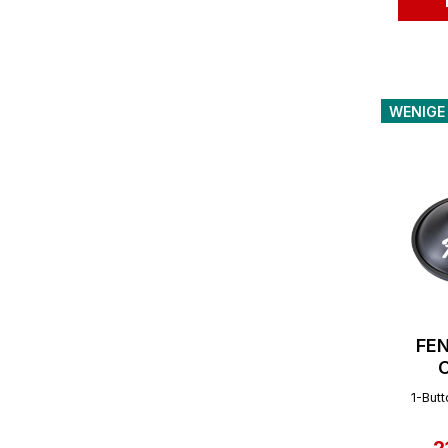
WENIGE
FEN
O
1-But
V