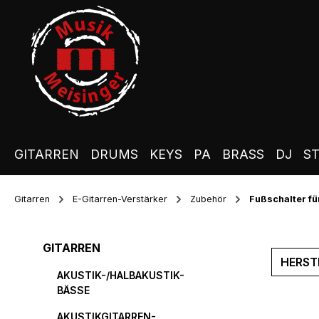
m Hauptinhalt springen
Zur Suche springen
Zur Hauptnavigation springen
GITARREN
DRUMS
KEYS
PA
BRASS
DJ
S
Gitarren
E-Gitarren-Verstärker
Zubehör
Fußschalter fü
GITARREN
HERST
AKUSTIK-/HALBAKUSTIK-
BÄSSE
AKUSTIKGITARREN-