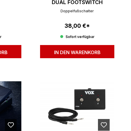
DUAL FOOTSWITCH
Doppelfußschalter
38,00 €*
reis:
Regulärer Preis:
r
Sofort verfügbar
ORB
IN DEN WARENKORB