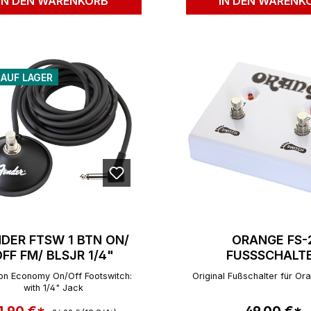
IN DEN WARENKORB
IN DEN WARENK
 AUF LAGER
DER FTSW 1 BTN ON/
ORANGE FS-
FF FM/ BLSJR 1/4"
FUSSSCHALT
ton Economy On/Off Footswitch:
Original Fußschalter für O
with 1/4" Jack
Regulärer Preis:
erkaufspreis:
Regulärer P