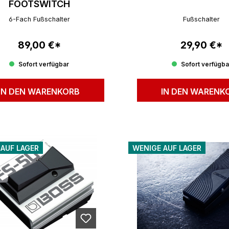
FOOTSWITCH
6-Fach Fußschalter
Fußschalter
89,00 €*
29,90 €*
Regulärer Preis:
Regulärer P
Sofort verfügbar
Sofort verfügba
IN DEN WARENKORB
IN DEN WARENK
 AUF LAGER
WENIGE AUF LAGER