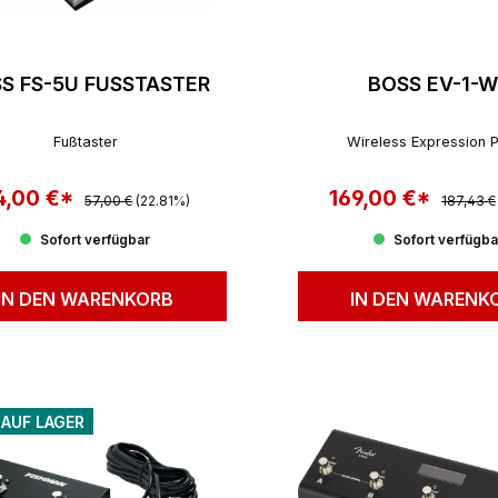
S FS-5U FUSSTASTER
BOSS EV-1-W
Fußtaster
Wireless Expression 
4,00 €*
Regulärer Preis:
169,00 €*
Reguläre
rkaufspreis:
Verkaufspreis:
57,00 €
(22.81%)
187,43 €
Sofort verfügbar
Sofort verfügba
IN DEN WARENKORB
IN DEN WARENK
 AUF LAGER