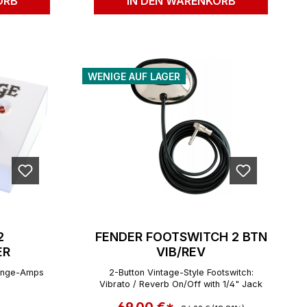
ORB
IN DEN WARENKORB
WENIGE AUF LAGER
2
FENDER FOOTSWITCH 2 BTN
ER
VIB/REV
range-Amps
2-Button Vintage-Style Footswitch:
Vibrato / Reverb On/Off with 1/4" Jack
Regulärer Preis:
reis:
Verkaufspreis: