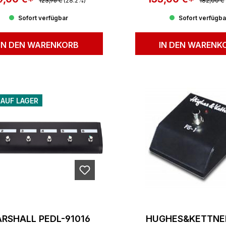
123,96 €
(28.2%)
182,00 €
Sofort verfügbar
Sofort verfügba
IN DEN WARENKORB
IN DEN WARENK
 AUF LAGER
RSHALL PEDL-91016
HUGHES&KETTNER