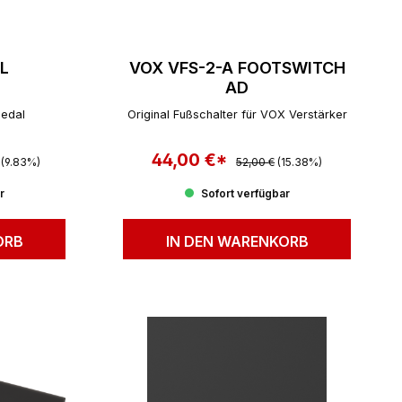
L
VOX VFS-2-A FOOTSWITCH
AD
Pedal
Original Fußschalter für VOX Verstärker
r Preis:
44,00 €*
Regulärer Preis:
Verkaufspreis:
(9.83%)
52,00 €
(15.38%)
r
Sofort verfügbar
ORB
IN DEN WARENKORB