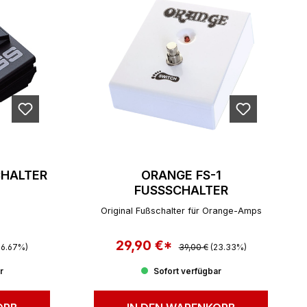
CHALTER
ORANGE FS-1
FUSSSCHALTER
Original Fußschalter für Orange-Amps
 Preis:
29,90 €*
Regulärer Preis:
Verkaufspreis:
16.67%)
39,00 €
(23.33%)
r
Sofort verfügbar