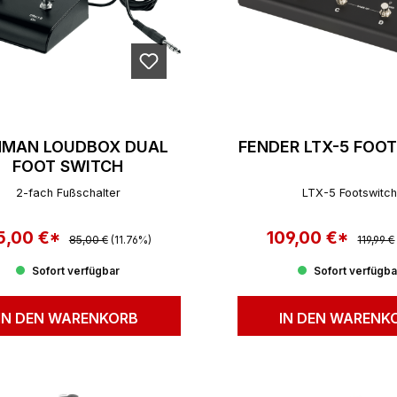
HMAN LOUDBOX DUAL
FENDER LTX-5 FOO
FOOT SWITCH
2-fach Fußschalter
LTX-5 Footswitch
5,00 €*
Regulärer Preis:
109,00 €*
Regulär
rkaufspreis:
Verkaufspreis:
85,00 €
(11.76%)
119,99 €
Sofort verfügbar
Sofort verfügba
IN DEN WARENKORB
IN DEN WARENK