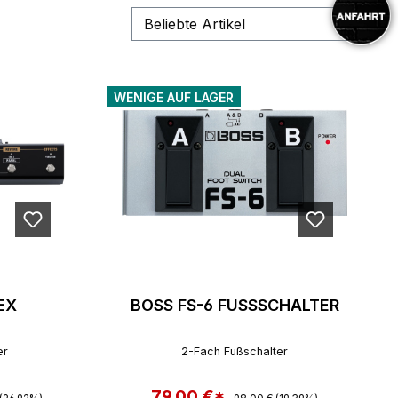
WENIGE AUF LAGER
EX
BOSS FS-6 FUSSSCHALTER
er
2-Fach Fußschalter
 Preis:
79,00 €*
Regulärer Preis:
Verkaufspreis: