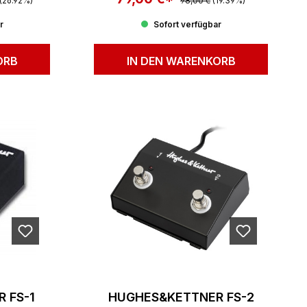
(26.92%)
98,00 €
(19.39%)
r
Sofort verfügbar
ORB
IN DEN WARENKORB
 FS-1
HUGHES&KETTNER FS-2