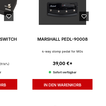
TSWITCH
MARSHALL PEDL-90008
4-way stomp pedal for MGs
er Preis:
39,00 €*
Regulärer Preis:
(9.16%)
r
Sofort verfügbar
ORB
IN DEN WARENKORB