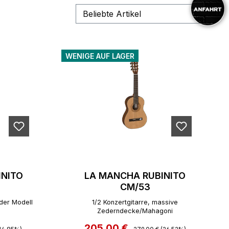
WENIGE AUF LAGER
INITO
LA MANCHA RUBINITO
CM/53
nder Modell
1/2 Konzertgitarre, massive
Zederndecke/Mahagoni
Preis:
205,00 €
Regulärer Preis:
Verkaufspreis: