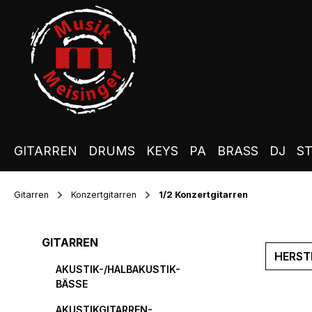
m Hauptinhalt springen
Zur Suche springen
Zur Hauptnavigation springen
GITARREN
DRUMS
KEYS
PA
BRASS
DJ
S
Gitarren
Konzertgitarren
1/2 Konzertgitarren
GITARREN
HERST
AKUSTIK-/HALBAKUSTIK-
BÄSSE
AKUSTIKGITARREN-