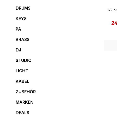
DRUMS
1/2 K
KEYS
2
Ve
PA
BRASS
DJ
STUDIO
LICHT
KABEL
ZUBEHÖR
MARKEN
DEALS