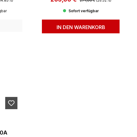
14.85%)
279,00 €
(26.52%)
gbar
Sofort verfügbar
IN DEN WARENKORB
50A