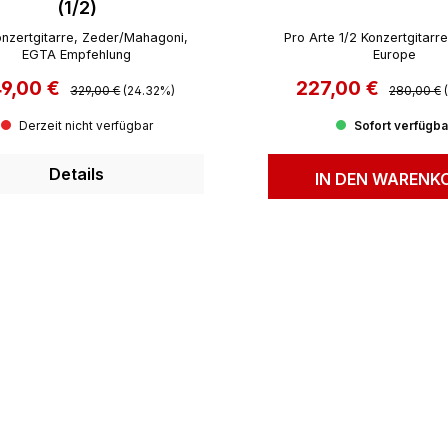
(1/2)
onzertgitarre, Zeder/Mahagoni,
Pro Arte 1/2 Konzertgitarr
EGTA Empfehlung
Europe
49,00 €
Regulärer Preis:
227,00 €
Regulärer 
rkaufspreis:
Verkaufspreis:
329,00 €
(24.32%)
280,00 €
Derzeit nicht verfügbar
Sofort verfügba
Details
IN DEN WARENK