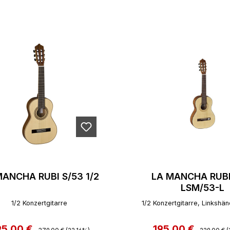
MANCHA RUBI S/53 1/2
LA MANCHA RUB
LSM/53-L
1/2 Konzertgitarre
1/2 Konzertgitarre, Linkshä
95,00 €
Regulärer Preis:
195,00 €
Regulärer 
rkaufspreis:
Verkaufspreis: