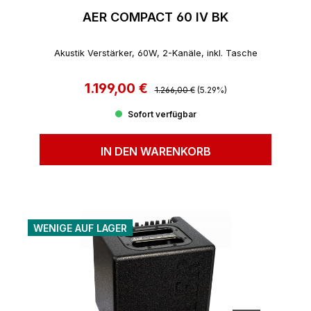
AER COMPACT 60 IV BK
Akustik Verstärker, 60W, 2-Kanäle, inkl. Tasche
1.199,00 €
Regulärer Preis:
Verkaufspreis:
1.266,00 €
(5.29%)
Sofort verfügbar
IN DEN WARENKORB
WENIGE AUF LAGER