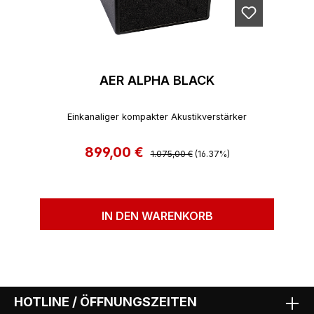
AER ALPHA BLACK
Einkanaliger kompakter Akustikverstärker
899,00 €
Regulärer Preis:
Verkaufspreis:
1.075,00 €
(16.37%)
IN DEN WARENKORB
HOTLINE / ÖFFNUNGSZEITEN