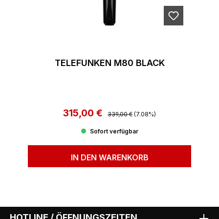
TELEFUNKEN M80 BLACK
315,00 €
Regulärer Preis:
Verkaufspreis:
339,00 €
(7.08%)
Sofort verfügbar
IN DEN WARENKORB
HOTLINE / ÖFFNUNGSZEITEN