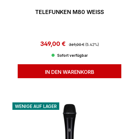
TELEFUNKEN M80 WEISS
349,00 €
Regulärer Preis:
Verkaufspreis:
369,00 €
(5.42%)
Sofort verfügbar
IN DEN WARENKORB
WENIGE AUF LAGER