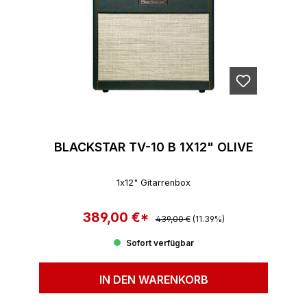
BLACKSTAR TV-10 B 1X12" OLIVE
1x12" Gitarrenbox
389,00 €*
Regulärer Preis:
Verkaufspreis:
439,00 €
(11.39%)
Sofort verfügbar
IN DEN WARENKORB