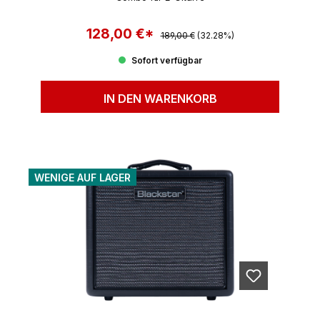
128,00 €*
Regulärer Preis:
Verkaufspreis:
189,00 €
(32.28%)
Sofort verfügbar
IN DEN WARENKORB
WENIGE AUF LAGER