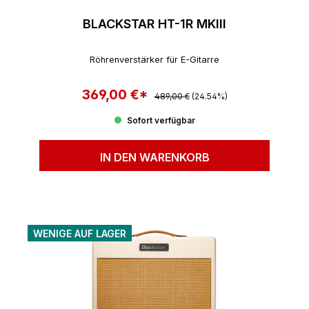
BLACKSTAR HT-1R MKIII
Röhrenverstärker für E-Gitarre
369,00 €*
Regulärer Preis:
Verkaufspreis:
489,00 €
(24.54%)
Sofort verfügbar
IN DEN WARENKORB
WENIGE AUF LAGER