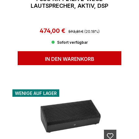
LAUTSPRECHER, AKTIV, DSP
474,00 €
Regulärer Preis:
Verkaufspreis:
593,81 €
(20.18%)
Sofort verfügbar
IN DEN WARENKORB
WENIGE AUF LAGER