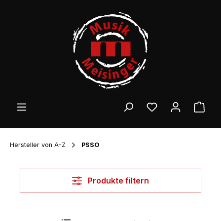
Zum Hauptinhalt springen
Ware
Hersteller von A-Z
PSSO
Produkte filtern