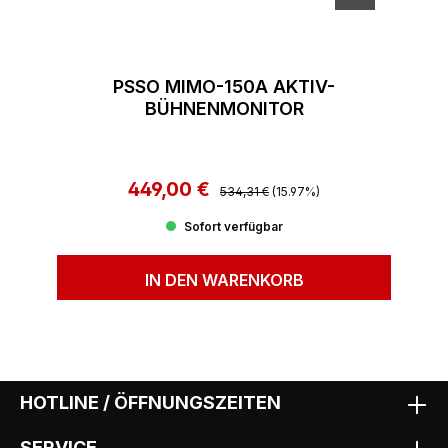
PSSO MIMO-150A AKTIV-
BÜHNENMONITOR
449,00 €
Regulärer Preis:
Verkaufspreis:
534,31 €
(15.97%)
Sofort verfügbar
IN DEN WARENKORB
HOTLINE / ÖFFNUNGSZEITEN
SERVICE