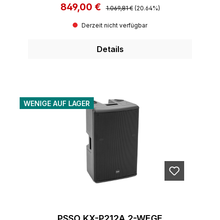
849,00 €
Regulärer Preis:
Verkaufspreis:
1.069,81 €
(20.64%)
Derzeit nicht verfügbar
Details
WENIGE AUF LAGER
PSSO KX-P212A 2-WEGE