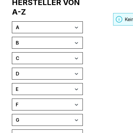
HERSTELLER VON
A-Z
Kei
A
B
C
D
E
F
G