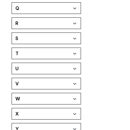
Q
R
S
T
U
V
W
X
Y