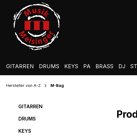
m Hauptinhalt springen
Zur Suche springen
Zur Hauptnavigation springen
GITARREN
DRUMS
KEYS
PA
BRASS
DJ
S
Hersteller von A-Z
M-Bag
GITARREN
Pro
DRUMS
KEYS