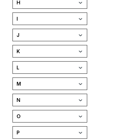
H
I
J
K
L
M
N
O
P