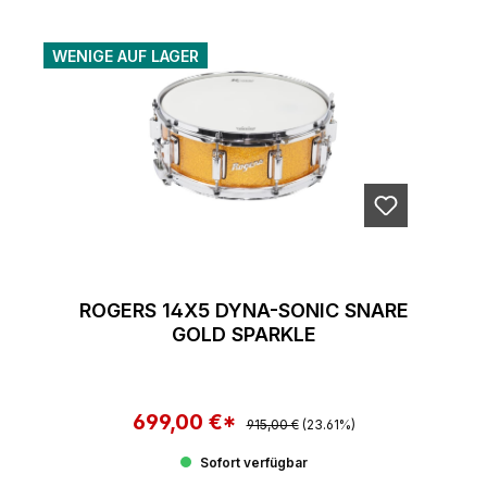
WENIGE AUF LAGER
ROGERS 14X5 DYNA-SONIC SNARE
GOLD SPARKLE
699,00 €*
Regulärer Preis:
Verkaufspreis:
915,00 €
(23.61%)
Sofort verfügbar