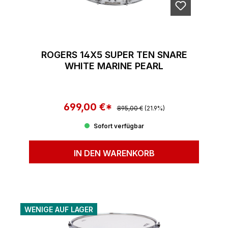
ROGERS 14X5 SUPER TEN SNARE
WHITE MARINE PEARL
699,00 €*
Regulärer Preis:
Verkaufspreis:
895,00 €
(21.9%)
Sofort verfügbar
IN DEN WARENKORB
WENIGE AUF LAGER