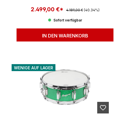
2.499,00 €*
Regulärer Preis:
Verkaufspreis:
4.189,00 €
(40.34%)
Sofort verfügbar
IN DEN WARENKORB
WENIGE AUF LAGER