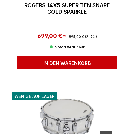
ROGERS 14X5 SUPER TEN SNARE
GOLD SPARKLE
699,00 €*
Regulärer Preis:
Verkaufspreis:
895,00 €
(21.9%)
Sofort verfügbar
IN DEN WARENKORB
WENIGE AUF LAGER