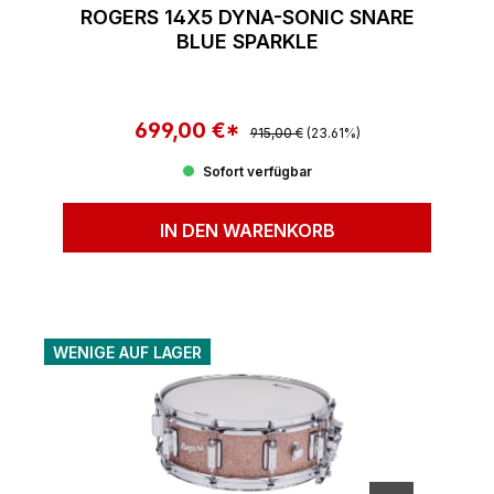
ROGERS 14X5 DYNA-SONIC SNARE
BLUE SPARKLE
699,00 €*
Regulärer Preis:
Verkaufspreis:
915,00 €
(23.61%)
Sofort verfügbar
IN DEN WARENKORB
WENIGE AUF LAGER