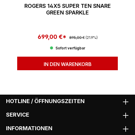
ROGERS 14X5 SUPER TEN SNARE
GREEN SPARKLE
699,00 €*
Regulärer Preis:
Verkaufspreis:
895,00 €
(21.9%)
Sofort verfügbar
IN DEN WARENKORB
HOTLINE / ÖFFNUNGSZEITEN
SERVICE
INFORMATIONEN