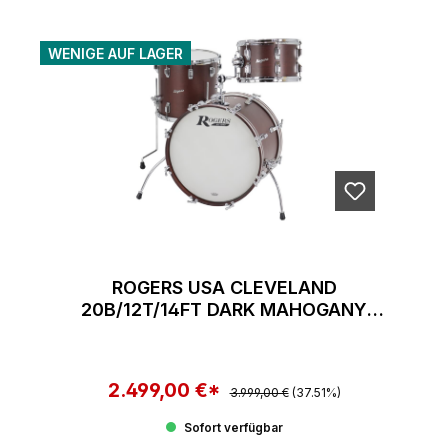
WENIGE AUF LAGER
ROGERS USA CLEVELAND
20B/12T/14FT DARK MAHOGANY
SATIN
2.499,00 €*
Regulärer Preis:
Verkaufspreis:
3.999,00 €
(37.51%)
Sofort verfügbar