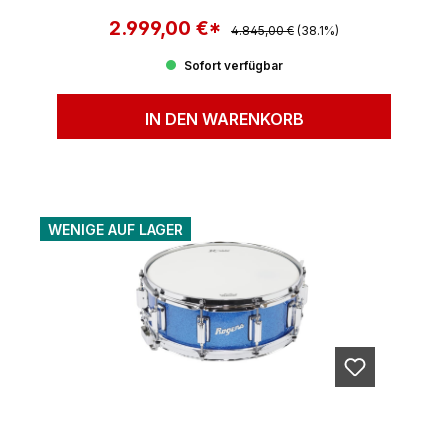
2.999,00 €*
Regulärer Preis:
Verkaufspreis:
4.845,00 €
(38.1%)
Sofort verfügbar
IN DEN WARENKORB
WENIGE AUF LAGER