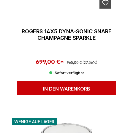
ROGERS 14X5 DYNA-SONIC SNARE
CHAMPAGNE SPARKLE
699,00 €*
Regulärer Preis:
Verkaufspreis:
965,00 €
(27.56%)
Sofort verfügbar
IN DEN WARENKORB
WENIGE AUF LAGER