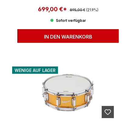
699,00 €*
Regulärer Preis:
Verkaufspreis:
895,00 €
(21.9%)
Sofort verfügbar
IN DEN WARENKORB
WENIGE AUF LAGER