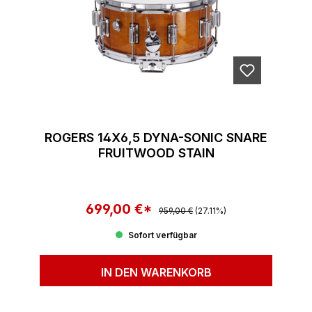
ROGERS 14X6,5 DYNA-SONIC SNARE
FRUITWOOD STAIN
699,00 €*
Regulärer Preis:
Verkaufspreis:
959,00 €
(27.11%)
Sofort verfügbar
IN DEN WARENKORB