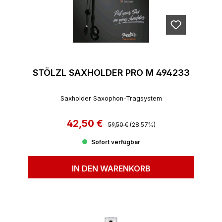
STÖLZL SAXHOLDER PRO M 494233
Saxholder Saxophon-Tragsystem
42,50 €
Regulärer Preis:
Verkaufspreis:
59,50 €
(28.57%)
Sofort verfügbar
IN DEN WARENKORB