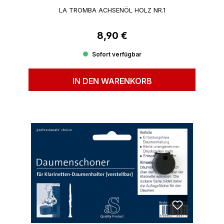
LA TROMBA ACHSENÖL HOLZ NR.1
8,90 €
Regulärer Preis:
Sofort verfügbar
IN DEN WARENKORB